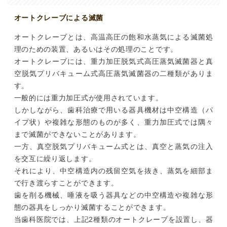
オートクレーブによる滅菌
オートクレーブとは、高温高圧の飽和水蒸気による滅菌処
理のための装置、あるいはその処理のことです。
オートクレーブには、重力加圧脱気式高圧蒸気滅菌器と真
空脱気プリバキューム式高圧蒸気滅菌器の二種類がありま
す。
一般的には重力加圧式が使用されています。
しかしながら、歯科治療で用いる器具機材は中空構造（パ
イプ状）や複雑な形態のものが多く、重力加圧式では隅々
まで滅菌ができないことがあります。
一方、真空脱気プリバキューム式とは、真空と蒸気の注入
を交互に繰り返します。
それにより、中空構造内の残留空気を抜き、蒸気を細部ま
で行き渡らすことができます。
歯を削る機械、唾液を吸う器具などの中空構造や複雑な形
態の器具をしっかり滅菌することができます。
当歯科医院では、上記2種類のオートクレーブを設置し、器